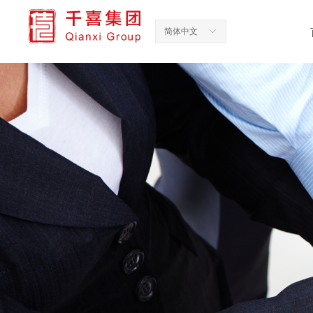
简体中文
ꀅ