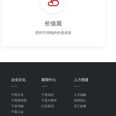
价值观
坚持可持续的价值创造
企业文化
新闻中心
人力资源
——
——
——
千喜文化
千喜动态
人才战略
千喜商学院
千喜大事件
招贤纳士
千喜刊物
行业资讯
员工故事
千喜工会