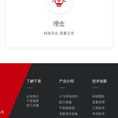
理念
科技兴企 质量立市
了解千喜
产业介绍
技术创新
——
——
——
企业简介
小飞哥电动车
科研团队
千喜视界
医疗器械
质量管理
党工共建
千喜新能源
工程技术
6号
戈勒清洁设备
专利技术