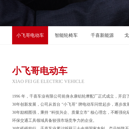
小飞哥电动车
智能轮椅车
千喜新能源
戈
小飞哥电动车
XIAO FEI GE ELECTRIC VEHICLE
1996 年，千喜车业有限公司前身永康铝轮摩配厂正式成立，开
30年创新发展，公司从首台 “小飞哥” 牌电动车问世起步，逐
30年励精图强，秉持 “科技兴企、质量立市” 核心理念，不断
环保交通工具领域具备较强市场竞争力的企业。
30年砥砺前行，千喜车业累计斩获三十余项国家专利，产品矩阵