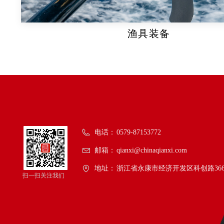
渔具装备
电话：
0579-87153772
邮箱：
qianxi@chinaqianxi.com
地址：
浙江省永康市经济开发区科创路36
扫一扫关注我们