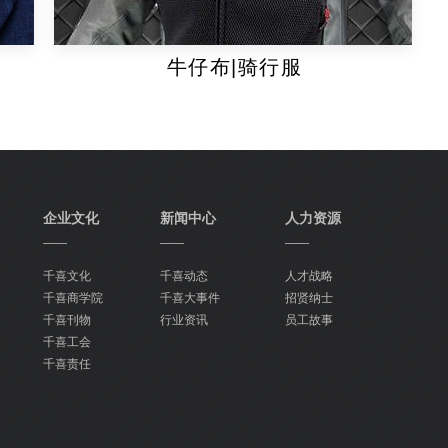
牛仔布|骑行服
企业文化
新闻中心
人力资源
——
——
——
千喜文化
千喜动态
人才战略
千喜商学院
千喜大事件
招贤纳士
千喜刊物
行业资讯
员工故事
千喜工会
千喜责任