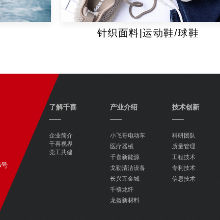
针织面料|运动鞋/球鞋
了解千喜
产业介绍
技术创新
——
——
——
企业简介
小飞哥电动车
科研团队
千喜视界
医疗器械
质量管理
党工共建
千喜新能源
工程技术
6号
戈勒清洁设备
专利技术
长兴五金城
信息技术
千禧龙纤
龙盔新材料