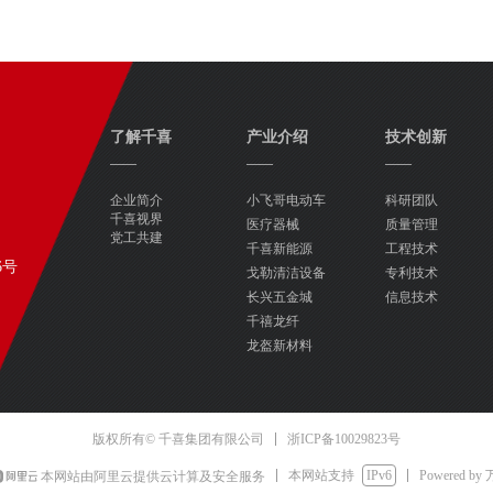
了解千喜
产业介绍
技术创新
——
——
——
企业简介
小飞哥电动车
科研团队
千喜视界
医疗器械
质量管理
党工共建
千喜新能源
工程技术
6号
戈勒清洁设备
专利技术
长兴五金城
信息技术
千禧龙纤
龙盔新材料
浙ICP备10029823号
版权所有© 千喜集团有限公司
本网站支持
IPv6
Powered by
本网站由阿里云提供云计算及安全服务