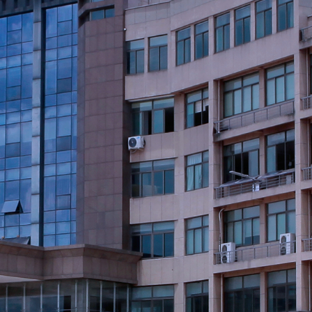
益求精 持续发展
益求精 持续发展
将努力拼搏、创新超越，
造客户的满意，以敬业成就千喜的未来。