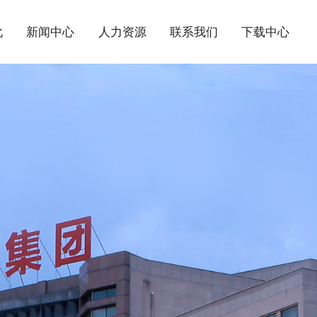
化
新闻中心
人力资源
联系我们
下载中心
 GROUP CO., LTD.
D IN THE
质为先 诚信为本
质为先 诚信为本