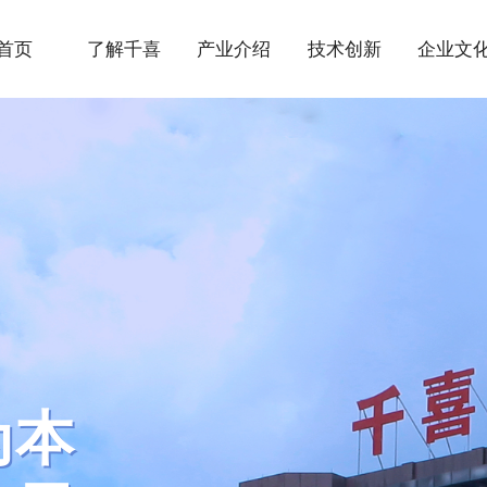
首页
了解千喜
产业介绍
技术创新
企业文
QIANXI
STARTE
1990S
品
品