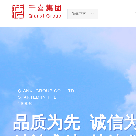
简体中文
ꀅ