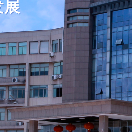
精
精
千喜集团
用真诚创