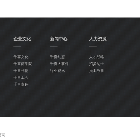
企业文化
新闻中心
人力资源
——
——
——
千喜文化
千喜动态
人才战略
千喜商学院
千喜大事件
招贤纳士
千喜刊物
行业资讯
员工故事
千喜工会
千喜责任
 万网